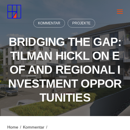
Skip
to
content
KOMMENTAR
PROJEKTE
BRIDGING THE GAP:
TILMAN HICKL ON E
OF AND REGIONAL I
NVESTMENT OPPOR
TUNITIES
Home
/
Kommentar
/